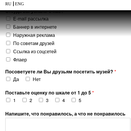
RU
ENG
Откуда вы узнали о нас?
*
E-mail рассылка
Баннер в интернете
Наружная реклама
По советам друзей
Ссылка из соцсетей
Флаер
Посоветуете ли Вы друзьям посетить музей?
*
Да
Нет
Поставьте оценку по шкале от 1 до 5
*
1
2
3
4
5
Напишите, что понравилось, а что не понравилось